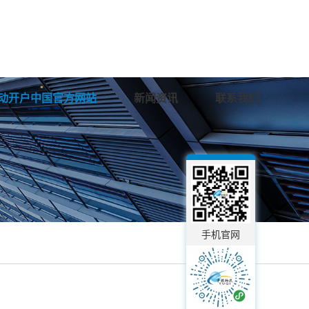
动开户中国官方网站
新闻资讯
联系我们
手机官网