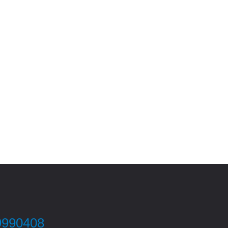
9990408