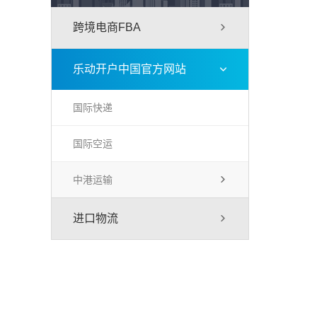
跨境电商FBA

乐动开户中国官方网站

国际快递
国际空运
中港运输

进口物流
